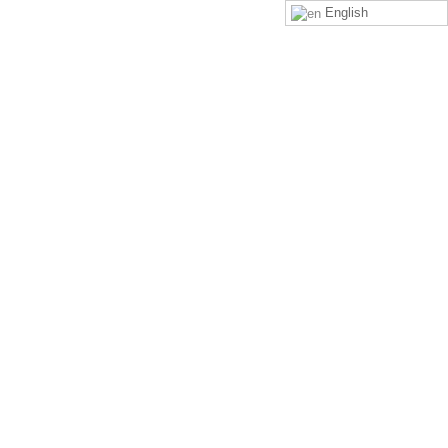
English
LOGIN
SIGN UP
ción. Si el evento aún